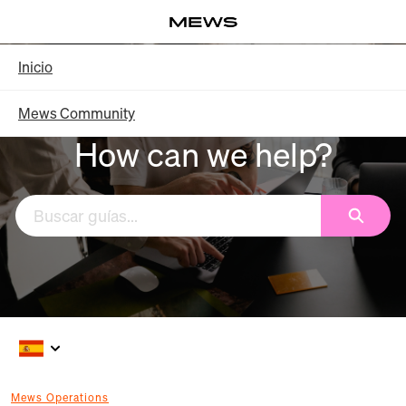
Saltar
Log in
a
contenido
Knowledge Base - Inicio
Inicio
principal
Mews Community
How can we help?
Buscar
Mews Operations