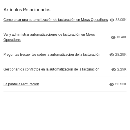
Artículos Relacionados
Número d
Cómo crear una automatización de facturación en Mews Operations
38.09K
Ver y administrar automatizaciones de facturación en Mews
Número d
13.41K
Operations
Número d
Preguntas frecuentes sobre la automatización de la facturación
28.29K
Número 
Gestionar los conflictos en la automatización de la facturación
2.29K
Número d
La pantalla Facturación
53.53K