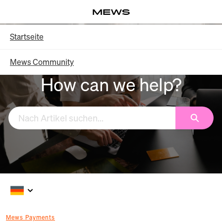
Weiter
Log in
mit
Hauptinhalt
Knowledge Base – Startseite
Startseite
Mews Community
How can we help?
Suchen
Mews Payments