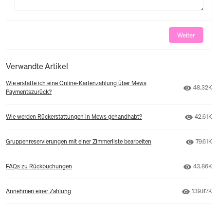
Weiter
Verwandte Artikel
Wie erstatte ich eine Online-Kartenzahlung über Mews
Anzahl de
48.32K
Paymentszurück?
Anzahl d
Wie werden Rückerstattungen in Mews gehandhabt?
42.61K
Anzahl d
Gruppenreservierungen mit einer Zimmerliste bearbeiten
79.61K
Anzahl de
FAQs zu Rückbuchungen
43.86K
Anzahl de
Annehmen einer Zahlung
139.87K