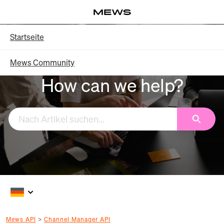
Weiter
Log in
mit
Hauptinhalt
Knowledge Base – Startseite
Startseite
Mews Community
How can we help?
Suchen
Mews API
Channel Manager API