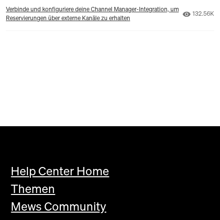
Verbinde und konfiguriere deine Channel Manager-Integration, um
Anzahl der
132.56K
Reservierungen über externe Kanäle zu erhalten
Help Center Home
Themen
Mews Community