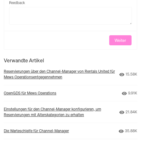
Feedback
Feedback
Weiter
Verwandte Artikel
Reservierungen über den Channel-Manager von Rentals United für
Anzahl de
15.58K
Mews Operationsentgegennehmen
Anzahl 
OpenGDS für Mews Operations
9.91K
Einstellungen für den Channel-Manager konfigurieren, um
Anzahl de
21.84K
Reservierungen mit Alterskategorien zu erhalten
Anzahl de
Die Warteschleife für Channel-Manager
35.88K