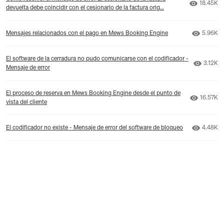
Número d
18.45K
devuelta debe coincidir con el cesionario de la factura orig…
Número 
Mensajes relacionados con el pago en Mews Booking Engine
5.96K
El software de la cerradura no pudo comunicarse con el codificador -
Número 
3.12K
Mensaje de error
El proceso de reserva en Mews Booking Engine desde el punto de
Número d
16.57K
vista del cliente
Número 
El codificador no existe - Mensaje de error del software de bloqueo
4.48K