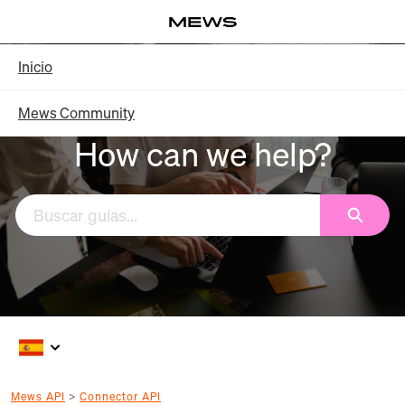
Saltar
Log in
a
contenido
Knowledge Base - Inicio
Inicio
principal
Mews Community
How can we help?
Buscar
Mews API
Connector API