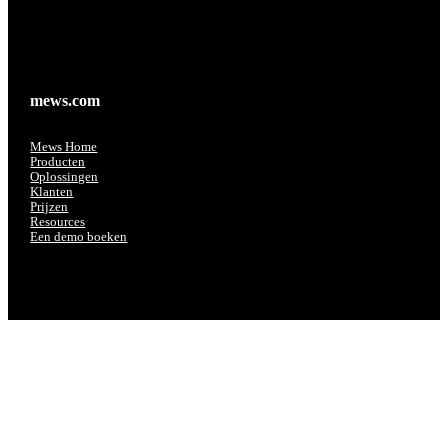
mews.com
Mews Home
Producten
Oplossingen
Klanten
Prijzen
Resources
Een demo boeken
Bedrijf
Over Mews