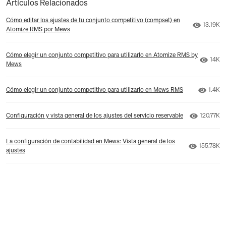
Artículos Relacionados
Cómo editar los ajustes de tu conjunto competitivo (compset) en
Número d
13.19K
Atomize RMS por Mews
Cómo elegir un conjunto competitivo para utilizarlo en Atomize RMS by
Númer
14K
Mews
Número
Cómo elegir un conjunto competitivo para utilizarlo en Mews RMS
1.4K
Número de
Configuración y vista general de los ajustes del servicio reservable
120.77K
La configuración de contabilidad en Mews: Vista general de los
Número de
155.78K
ajustes