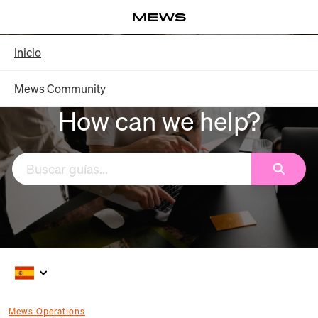
Saltar
Log in
a
contenido
Knowledge Base - Inicio
Inicio
principal
Mews Community
How can we help?
Buscar
Mews Operations