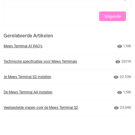
Volgende
Gerelateerde Artikelen
Aantal
Mews Terminal A1 FAQ's
1.19K
Aantal 
Technische specificaties voor Mews Terminals
29.11K
Aantal w
Je Mews Terminal S2 instellen
22.53K
Aantal
De Mews Terminal A4 instellen
1.19K
Aantal w
Veelgestelde vragen over de Mews Terminal S2
23.04K