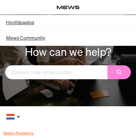
Overslaan
Log in
en
naar
Knowledge Base - Hoofdpagina
Hoofdpagina
hoofdinhoud
Mews Community
How can we help?
Zoeken
Mews Payments