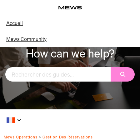
Aller
Log in
au
contenu
Knowledge Base - Accueil
Accueil
principal
Mews Community
How can we help?
Recherc
Mews Operations
Gestion Des Réservations