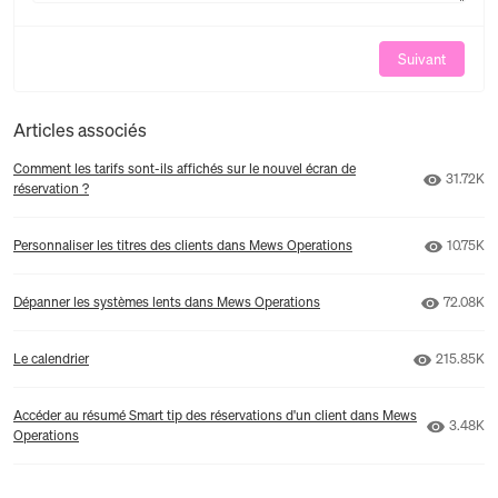
Suivant
Articles associés
Comment les tarifs sont-ils affichés sur le nouvel écran de
Nombre 
31.72K
réservation ?
Nombre 
Personnaliser les titres des clients dans Mews Operations
10.75K
Nombre 
Dépanner les systèmes lents dans Mews Operations
72.08K
Nombre d
Le calendrier
215.85K
Accéder au résumé Smart tip des réservations d'un client dans Mews
Nombre 
3.48K
Operations