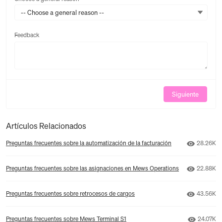
-- Choose a general reason --
Feedback
Feedback
Siguiente
Artículos Relacionados
Número d
Preguntas frecuentes sobre la automatización de la facturación
28.26K
Número d
Preguntas frecuentes sobre las asignaciones en Mews Operations
22.88K
Número d
Preguntas frecuentes sobre retrocesos de cargos
43.56K
Número d
Preguntas frecuentes sobre Mews Terminal S1
24.07K