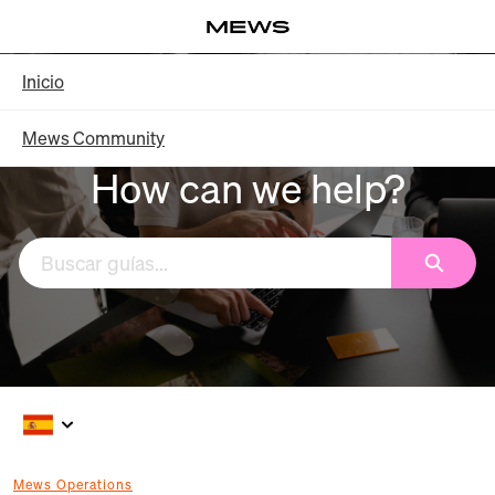
Saltar
Log in
a
contenido
Knowledge Base - Inicio
Inicio
principal
Mews Community
How can we help?
Buscar
Mews Operations