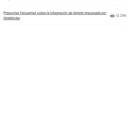
Preguntas frecuentes sobre la integración de Airbnb impulsada por
Número d
12.29K
SiteMinder