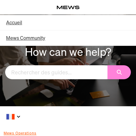
Aller
Log in
au
contenu
Knowledge Base - Accueil
Accueil
principal
Mews Community
How can we help?
Recherc
Mews Operations