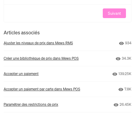
Suivant
Articles associés
Nombr
Ajuster les niveaux de prix dans Mews RMS
934
Nombre 
Créer une bibliothèque de prix dans Mews POS
34.3K
Nombre d
Accepter un paiement
139.25K
Nombr
Accepter un paiement par carte dans Mews POS
7.8K
Nombre d
Paramétrer des restrictions de prix
26.45K