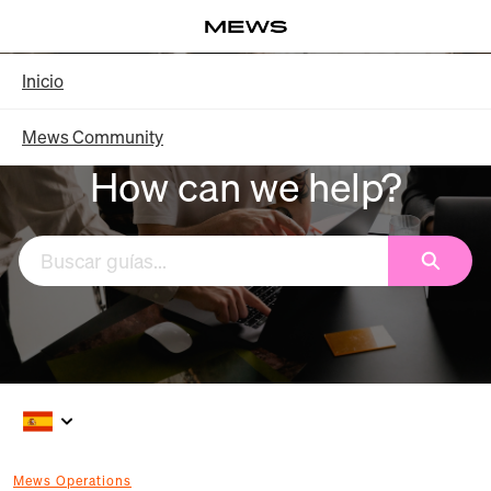
Saltar
Log in
a
contenido
Knowledge Base - Inicio
Inicio
principal
Mews Community
How can we help?
Buscar
Mews Operations