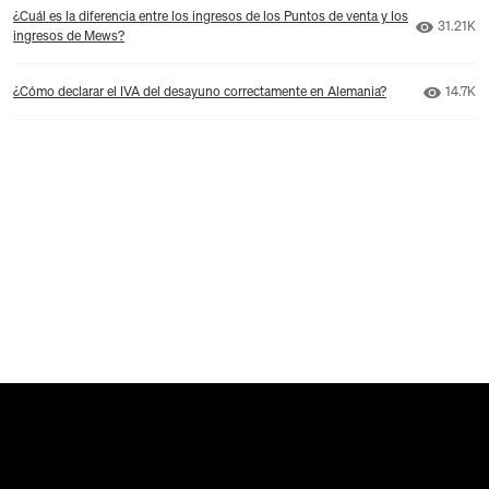
¿Cuál es la diferencia entre los ingresos de los Puntos de venta y los
Número d
31.21K
ingresos de Mews?
Número 
¿Cómo declarar el IVA del desayuno correctamente en Alemania?
14.7K