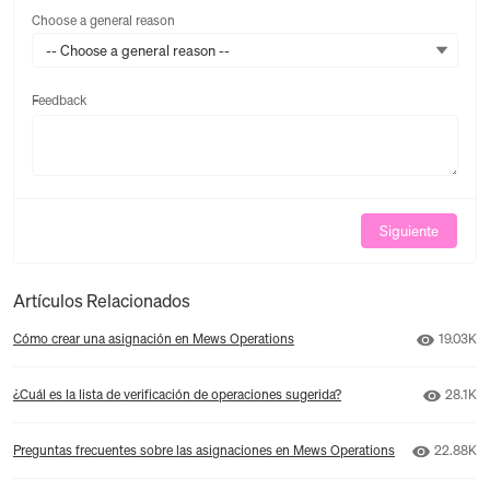
Choose a general reason
-- Choose a general reason --
Feedback
Feedback
Siguiente
Artículos Relacionados
Número d
Cómo crear una asignación en Mews Operations
19.03K
Número 
¿Cuál es la lista de verificación de operaciones sugerida?
28.1K
Número d
Preguntas frecuentes sobre las asignaciones en Mews Operations
22.88K