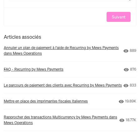
Suivant
Articles associés
Annuler un plan de paiement à l'aide de Recurring by Mews Payments
Nombr
889
dans Mews Operations
Nombr
FAQ - Recurring by Mews Payments
876
Nombr
Le parcours de paiement des clients avec Recurring by Mews Payments
833
Nombre 
Mettre en place des imprimantes fiscales italiennes
19.89K
Rapprocher des transactions Multicurrency by Mews Payments dans
Nombre 
18.77K
Mews Operations