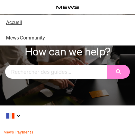
Aller
Log in
au
contenu
Knowledge Base - Accueil
Accueil
principal
Mews Community
How can we help?
Recherc
Mews Payments