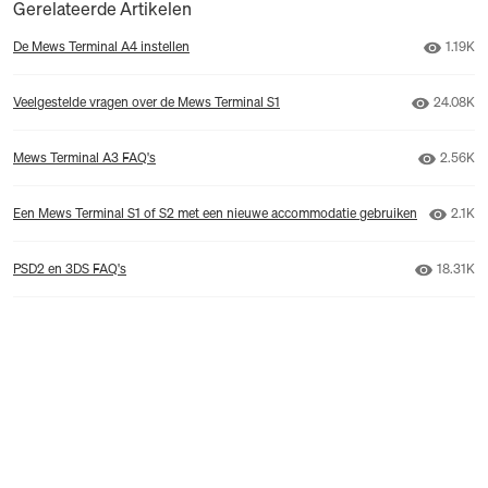
Gerelateerde Artikelen
Aantal
De Mews Terminal A4 instellen
1.19K
Aantal w
Veelgestelde vragen over de Mews Terminal S1
24.08K
Aantal 
Mews Terminal A3 FAQ's
2.56K
Aantal
Een Mews Terminal S1 of S2 met een nieuwe accommodatie gebruiken
2.1K
Aantal w
PSD2 en 3DS FAQ's
18.31K