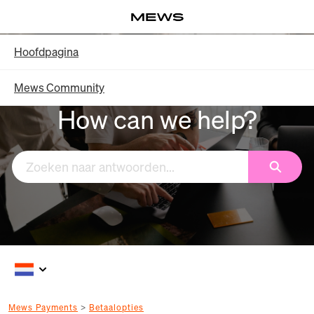
Overslaan
Log in
en
naar
Knowledge Base - Hoofdpagina
Hoofdpagina
hoofdinhoud
Mews Community
How can we help?
Zoeken
Mews Payments
Betaalopties