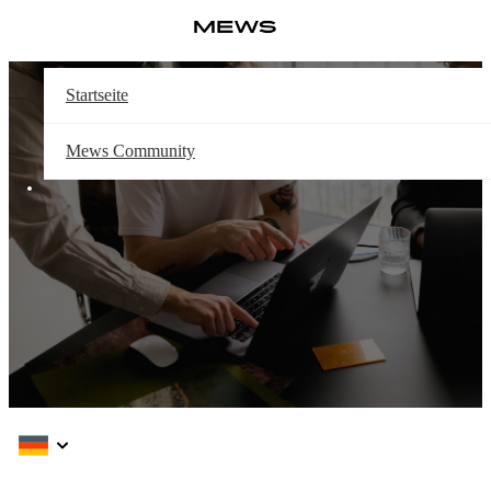
Weiter
Log in
mit
Hauptinhalt
Knowledge Base – Startseite
Startseite
Mews Community
How can we help?
Suchen