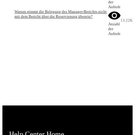
der
Aufrufe
Warum stimmt die Belegung des Manager-Berichts nicht
mit dem Bericht über die Reservierung überein?
13.22K
Anzahl
der
Aufrufe
Help Center Home