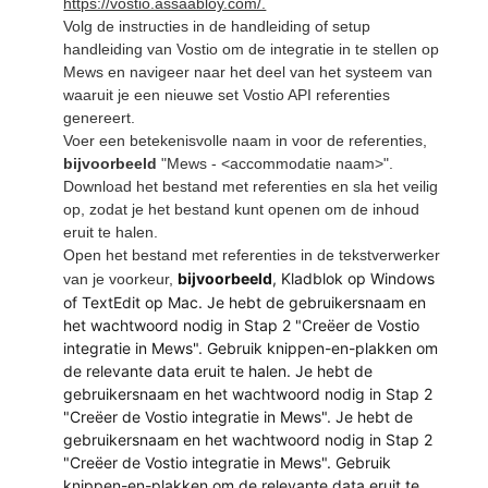
https://vostio.assaabloy.com/.
Volg de instructies in de handleiding of setup
handleiding van Vostio om de integratie in te stellen op
Mews en navigeer naar het deel van het systeem van
waaruit je een nieuwe set Vostio API referenties
genereert.
Voer een betekenisvolle naam in voor de referenties,
bijvoorbeeld
"Mews - <accommodatie naam>".
Download het bestand met referenties en sla het veilig
op, zodat je het bestand kunt openen om de inhoud
eruit te halen.
Open het bestand met referenties in de tekstverwerker
bijvoorbeeld
, Kladblok op Windows
van je voorkeur,
of TextEdit op Mac. Je hebt de gebruikersnaam en
het wachtwoord nodig in Stap 2 "Creëer de Vostio
integratie in Mews". Gebruik knippen-en-plakken om
de relevante data eruit te halen. Je hebt de
gebruikersnaam en het wachtwoord nodig in Stap 2
"Creëer de Vostio integratie in Mews". Je hebt de
gebruikersnaam en het wachtwoord nodig in Stap 2
"Creëer de Vostio integratie in Mews". Gebruik
knippen-en-plakken om de relevante data eruit te