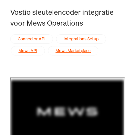
Vostio sleutelencoder integratie
voor Mews Operations
Connector API
Integrations Setup
Mews API
Mews Marketplace