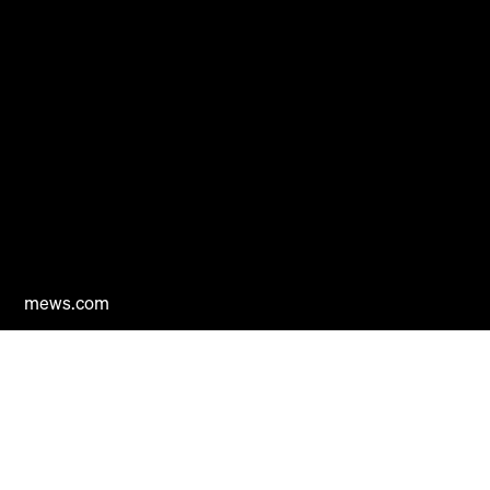
mews.com
Mews Home
Producten