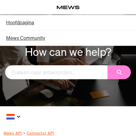
Overslaan
Log in
en
naar
Knowledge Base - Hoofdpagina
Hoofdpagina
hoofdinhoud
Mews Community
How can we help?
Zoeken
Mews API
Connector API