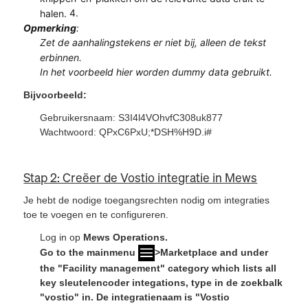
4.
halen.
Opmerking
:
Zet de aanhalingstekens er niet bij, alleen de tekst
erbinnen.
In het voorbeeld hier worden dummy data gebruikt.
Bijvoorbeeld:
Gebruikersnaam: S3I4l4VOhvfC308uk877
Wachtwoord: QPxC6PxU;*DSH%H9D.i#
Stap 2: Creëer de Vostio integratie in Mews
Je hebt de nodige toegangsrechten nodig om integraties
toe te voegen en te configureren.
Log in op
Mews Operations.
Go to the mainmenu
>
Marketplace
and under
the "Facility management" category which lists all
key sleutelencoder integations, type in de zoekbalk
"vostio" in. De integratienaam is "Vostio