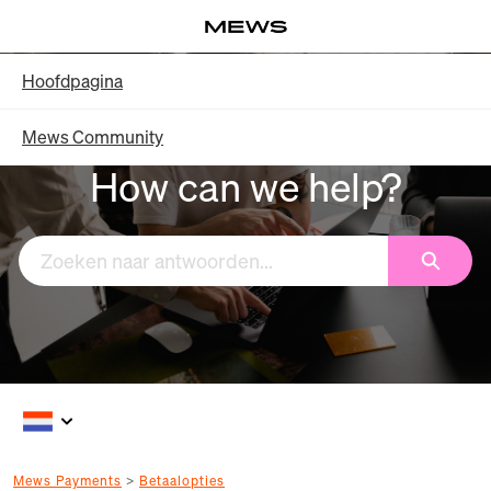
Overslaan
Log in
en
naar
Knowledge Base - Hoofdpagina
Hoofdpagina
hoofdinhoud
Mews Community
How can we help?
Zoeken
Mews Payments
Betaalopties