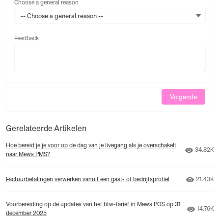
Choose a general reason
-- Choose a general reason --
Feedback
Feedback
Volgende
Gerelateerde Artikelen
Hoe bereid je je voor op de dag van je livegang als je overschakelt
Aantal w
34.82K
naar Mews PMS?
Aantal w
Factuurbetalingen verwerken vanuit een gast- of bedrijfsprofiel
21.43K
Voorbereiding op de updates van het btw-tarief in Mews POS op 31
Aantal w
14.76K
december 2025