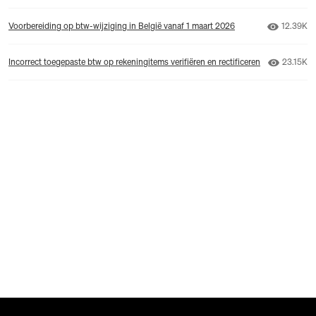
Aantal w
Voorbereiding op btw-wijziging in België vanaf 1 maart 2026
12.39K
Aantal w
Incorrect toegepaste btw op rekeningitems verifiëren en rectificeren
23.15K