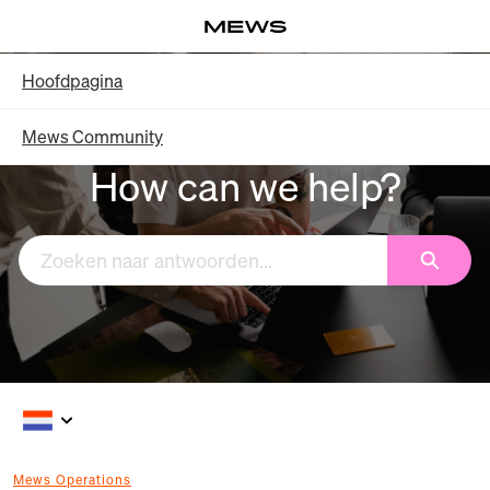
Overslaan
Log in
en
naar
Knowledge Base - Hoofdpagina
Hoofdpagina
hoofdinhoud
Mews Community
How can we help?
Zoeken
Mews Operations