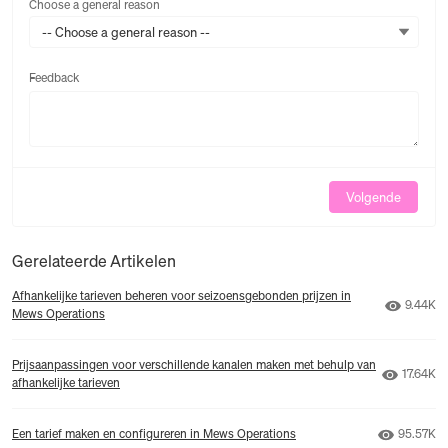
Choose a general reason
-- Choose a general reason --
Feedback
Feedback
Volgende
Gerelateerde Artikelen
Afhankelijke tarieven beheren voor seizoensgebonden prijzen in
Aantal 
9.44K
Mews Operations
Prijsaanpassingen voor verschillende kanalen maken met behulp van
Aantal 
17.64K
afhankelijke tarieven
Aantal w
Een tarief maken en configureren in Mews Operations
95.57K