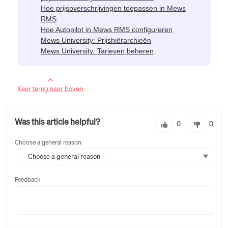
Hoe prijsoverschrijvingen toepassen in Mews
RMS
Hoe Autopilot in Mews RMS configureren
Mews University: Prijshiërarchieën
Mews University: Tarieven beheren
Keer terug naar boven
Was this article helpful?
0
0
Choose a general reason
-- Choose a general reason --
Feedback
Feedback