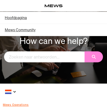
Overslaan
Log in
en
naar
Knowledge Base - Hoofdpagina
Hoofdpagina
hoofdinhoud
Mews Community
How can we help?
Zoeken
Mews Operations