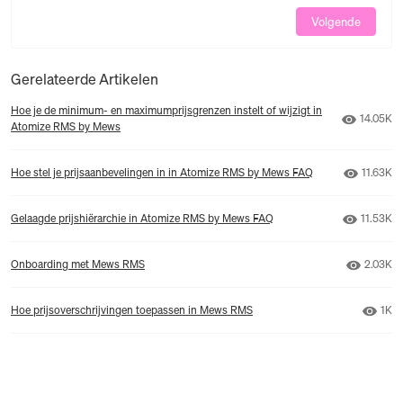
Volgende
Gerelateerde Artikelen
Hoe je de minimum- en maximumprijsgrenzen instelt of wijzigt in
Aantal w
14.05K
Atomize RMS by Mews
Aantal 
Hoe stel je prijsaanbevelingen in in Atomize RMS by Mews FAQ
11.63K
Aantal w
Gelaagde prijshiërarchie in Atomize RMS by Mews FAQ
11.53K
Aantal 
Onboarding met Mews RMS
2.03K
Aant
Hoe prijsoverschrijvingen toepassen in Mews RMS
1K