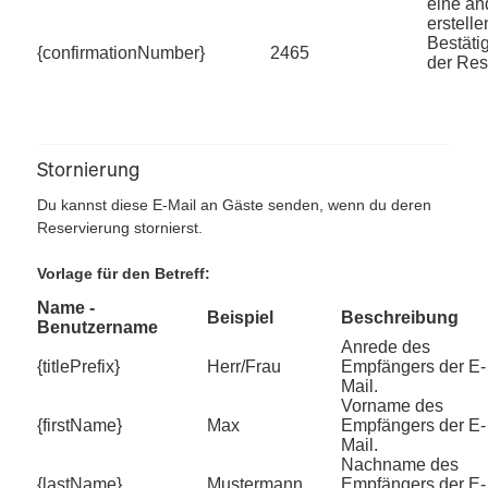
eine a
erstell
Bestät
{confirmationNumber}
2465
der Res
Stornierung
Du kannst diese E-Mail an Gäste senden, wenn du deren
Reservierung stornierst.
Vorlage für den Betreff:
Name -
Beispiel
Beschreibung
Benutzername
Anrede des
{titlePrefix}
Herr/Frau
Empfängers der E-
Mail.
Vorname des
{firstName}
Max
Empfängers der E-
Mail.
Nachname des
{lastName}
Mustermann
Empfängers der E-