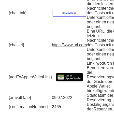
die den letzten
Nachrichtenth
{chatLink}
des Gasts mit 
Unterkunft öffn
oder einen ne
beginnt.
Eine URL, die
letzten
Nachrichtenth
{chatUrl}
https://www.url.com
des Gasts mit 
Unterkunft öffn
oder einen ne
beginnt.
Link, wodurch 
Benutzern von
die
{addToAppleWalletLink}
Reservierungsd
der Gäste dere
Apple Wallet
hinzufügt werd
Startdatum der
{arrivalDate}
09.07.2022
Reservierung.
Bestätigungs
{confirmationNumber}
2465
der Reservieru