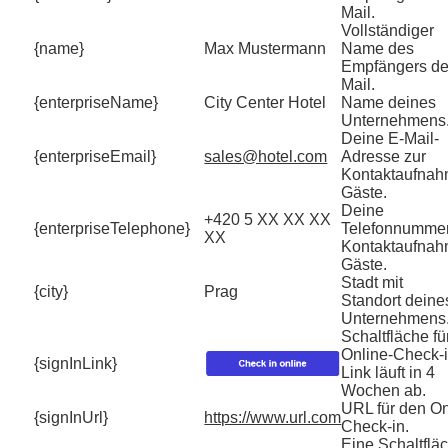
Mail.
Vollständiger
{name}
Max Mustermann
Name des
Empfängers de
Mail.
{enterpriseName}
City Center Hotel
Name deines
Unternehmens
Deine E-Mail-
{enterpriseEmail}
sales@hotel.com
Adresse zur
Kontaktaufnah
Gäste.
Deine
+420 5 XX XX XX
{enterpriseTelephone}
Telefonnummer
XX
Kontaktaufnah
Gäste.
Stadt mit
{city}
Prag
Standort deine
Unternehmens
Schaltfläche fü
Online-Check-i
{signInLink}
Link läuft in 4
Wochen ab.
URL für den On
{signInUrl}
https://www.url.com
Check-in.
Eine Schaltflä