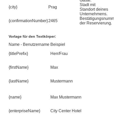
Gäste.
Stadt mit
{city}
Prag
Standort deines
Unternehmens.
Bestätigungsnumm
{confirmationNumber}
2465
der Reservierung.
Vorlage für den Textkörper:
Name - Benutzername
Beispiel
{titlePrefix}
Herr/Frau
{firstName}
Max
{lastName}
Mustermann
{name}
Max Mustermann
{enterpriseName}
City Center Hotel