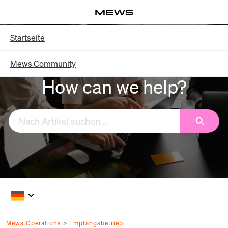
Weiter
Log in
mit
Hauptinhalt
Knowledge Base – Startseite
Startseite
Mews Community
How can we help?
Suchen
Mews Operations
Empfangsbetrieb