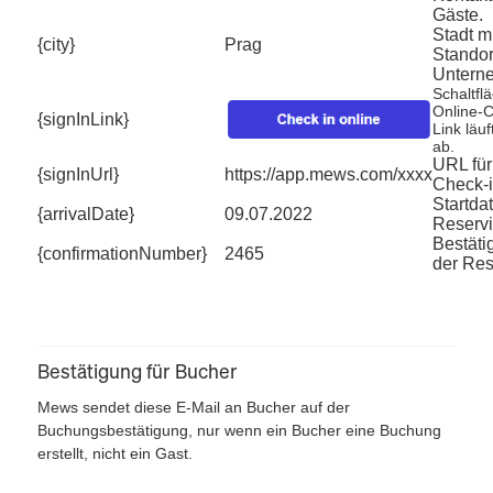
Gäste.
Stadt m
{city}
Prag
Standor
Untern
Schaltfl
Online-C
{signInLink}
Link läu
ab.
URL für
{signInUrl}
https://app.mews.com/xxxx
Check-i
Startda
{arrivalDate}
09.07.2022
Reservi
Bestät
{confirmationNumber}
2465
der Res
Bestätigung für Bucher
Mews sendet diese E-Mail an Bucher auf der
Buchungsbestätigung, nur wenn ein Bucher eine Buchung
erstellt, nicht ein Gast.