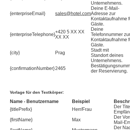
Unternehmens.
Deine E-Mail-
{enterpriseEmail}
sales@hotel.com
Adresse zur
Kontaktaufnahme f
Gäste.
Deine
+420 5 XX XX
{enterpriseTelephone}
Telefonnummer zu
XX XX
Kontaktaufnahme f
Gäste.
Stadt mit
{city}
Prag
Standort deines
Unternehmens.
Bestätigungsnumm
{confirmationNumber}
2465
der Reservierung.
Vorlage für den Textkörper:
Name - Benutzername
Beispiel
Beschr
Der Tite
{titlePrefix}
Herr/Frau
Empfän
Der Vo
{firstName}
Max
Mail-Em
Der Na