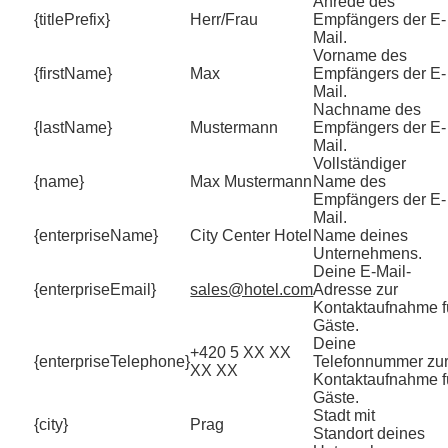
Anrede des
{titlePrefix}
Herr/Frau
Empfängers der E-
Mail.
Vorname des
{firstName}
Max
Empfängers der E-
Mail.
Nachname des
{lastName}
Mustermann
Empfängers der E-
Mail.
Vollständiger
{name}
Max Mustermann
Name des
Empfängers der E-
Mail.
{enterpriseName}
City Center Hotel
Name deines
Unternehmens.
Deine E-Mail-
{enterpriseEmail}
sales@hotel.com
Adresse zur
Kontaktaufnahme f
Gäste.
Deine
+420 5 XX XX
{enterpriseTelephone}
Telefonnummer zu
XX XX
Kontaktaufnahme f
Gäste.
Stadt mit
{city}
Prag
Standort deines