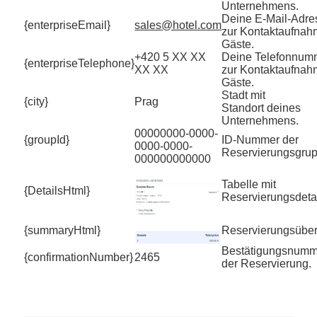
Unternehmens.
Deine E-Mail-Adre
{enterpriseEmail}
sales@hotel.com
zur Kontaktaufnah
Gäste.
+420 5 XX XX
Deine Telefonnum
{enterpriseTelephone}
XX XX
zur Kontaktaufnah
Gäste.
Stadt mit
{city}
Prag
Standort deines
Unternehmens.
00000000-0000-
{groupId}
ID-Nummer der
0000-0000-
Reservierungsgrup
000000000000
Tabelle mit
{DetailsHtml}
Reservierungsdetai
{summaryHtml}
Reservierungsüber
Bestätigungsnumm
{confirmationNumber}
2465
der Reservierung.