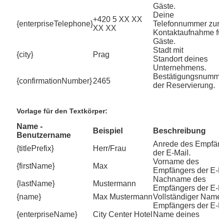
Gäste.
Deine
+420 5 XX XX
{enterpriseTelephone}
Telefonnummer zu
XX XX
Kontaktaufnahme f
Gäste.
Stadt mit
{city}
Prag
Standort deines
Unternehmens.
Bestätigungsnumm
{confirmationNumber}
2465
der Reservierung.
Vorlage für den Textkörper:
Name -
Beispiel
Beschreibung
Benutzername
Anrede des Empfä
{titlePrefix}
Herr/Frau
der E-Mail.
Vorname des
{firstName}
Max
Empfängers der E-
Nachname des
{lastName}
Mustermann
Empfängers der E-
{name}
Max Mustermann
Vollständiger Nam
Empfängers der E-
{enterpriseName}
City Center Hotel
Name deines