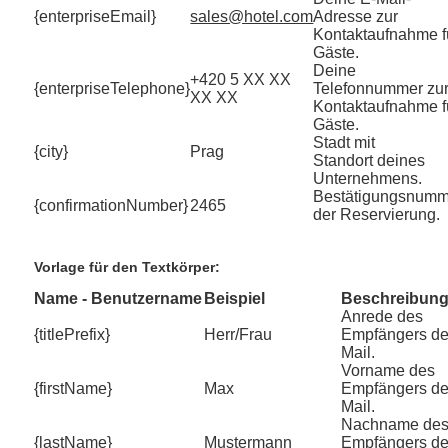
{enterpriseEmail}
sales@hotel.com
Adresse zur
Kontaktaufnahme f
Gäste.
Deine
+420 5 XX XX
{enterpriseTelephone}
Telefonnummer zu
XX XX
Kontaktaufnahme f
Gäste.
Stadt mit
{city}
Prag
Standort deines
Unternehmens.
Bestätigungsnumm
{confirmationNumber}
2465
der Reservierung.
Vorlage für den Textkörper:
Name - Benutzername
Beispiel
Beschreibun
Anrede des
{titlePrefix}
Herr/Frau
Empfängers de
Mail.
Vorname des
{firstName}
Max
Empfängers de
Mail.
Nachname de
{lastName}
Mustermann
Empfängers de