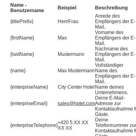
Name -
Beispiel
Beschreibung
Benutzername
Anrede des
{titlePrefix}
Herr/Frau
Empfängers der E-
Mail.
Vorname des
{firstName}
Max
Empfängers der E-
Mail.
Nachname des
{lastName}
Mustermann
Empfängers der E-
Mail.
Vollständiger
{name}
Max Mustermann
Name des
Empfängers der E-
Mail.
{enterpriseName}
City Center Hotel
Name deines
Unternehmens.
Deine E-Mail-
{enterpriseEmail}
sales@hotel.com
Adresse zur
Kontaktaufnahme f
Gäste.
Deine
+420 5 XX XX
{enterpriseTelephone}
Telefonnummer zu
XX XX
Kontaktaufnahme f