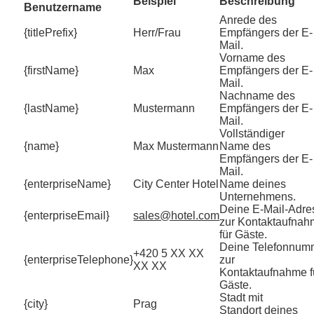
Beispiel
Beschreibung
Benutzername
Anrede des
{titlePrefix}
Herr/Frau
Empfängers der E-
Mail.
Vorname des
{firstName}
Max
Empfängers der E-
Mail.
Nachname des
{lastName}
Mustermann
Empfängers der E-
Mail.
Vollständiger
{name}
Max Mustermann
Name des
Empfängers der E-
Mail.
{enterpriseName}
City Center Hotel
Name deines
Unternehmens.
Deine E-Mail-Adre
{enterpriseEmail}
sales@hotel.com
zur Kontaktaufna
für Gäste.
Deine Telefonnum
+420 5 XX XX
{enterpriseTelephone}
zur
XX XX
Kontaktaufnahme f
Gäste.
Stadt mit
{city}
Prag
Standort deines