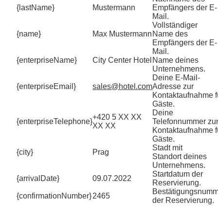
{lastName}
Mustermann
Empfängers der E-
Mail.
Vollständiger
{name}
Max Mustermann
Name des
Empfängers der E-
Mail.
{enterpriseName}
City Center Hotel
Name deines
Unternehmens.
Deine E-Mail-
{enterpriseEmail}
sales@hotel.com
Adresse zur
Kontaktaufnahme f
Gäste.
Deine
+420 5 XX XX
{enterpriseTelephone}
Telefonnummer zu
XX XX
Kontaktaufnahme f
Gäste.
Stadt mit
{city}
Prag
Standort deines
Unternehmens.
Startdatum der
{arrivalDate}
09.07.2022
Reservierung.
Bestätigungsnumm
{confirmationNumber}
2465
der Reservierung.