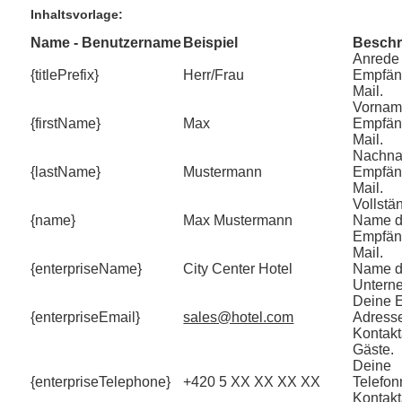
Inhaltsvorlage:
Name - Benutzername
Beispiel
Beschr
Anrede
{titlePrefix}
Herr/Frau
Empfän
Mail.
Vornam
{firstName}
Max
Empfän
Mail.
Nachna
{lastName}
Mustermann
Empfän
Mail.
Vollstä
{name}
Max Mustermann
Name 
Empfän
Mail.
{enterpriseName}
City Center Hotel
Name d
Untern
Deine E
{enterpriseEmail}
sales@hotel.com
Adresse
Kontakt
Gäste.
Deine
{enterpriseTelephone}
+420 5 XX XX XX XX
Telefo
Kontakt