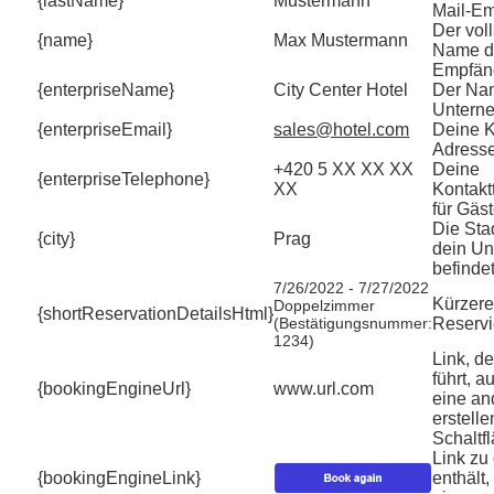
{lastName}
Mustermann
Mail-Em
Der vol
{name}
Max Mustermann
Name d
Empfän
{enterpriseName}
City Center Hotel
Der Na
Untern
{enterpriseEmail}
sales@hotel.com
Deine K
Adresse
+420 5 XX XX XX
Deine
{enterpriseTelephone}
XX
Kontak
für Gäst
Die Stad
{city}
Prag
dein U
befindet
7/26/2022 - 7/27/2022
Kürzere
Doppelzimmer
{shortReservationDetailsHtml}
(Bestätigungsnummer:
Reservi
1234)
Link, de
führt, a
{bookingEngineUrl}
www.url.com
eine a
erstell
Schaltf
Link zu
{bookingEngineLink}
enthält,