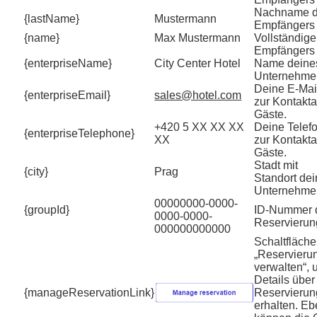
Nachname 
{lastName}
Mustermann
Empfängers 
{name}
Max Mustermann
Vollständig
Empfängers 
{enterpriseName}
City Center Hotel
Name deine
Unternehme
Deine E-Mai
{enterpriseEmail}
sales@hotel.com
zur Kontakt
Gäste.
+420 5 XX XX XX
Deine Tele
{enterpriseTelephone}
XX
zur Kontakt
Gäste.
Stadt mit
{city}
Prag
Standort de
Unternehme
00000000-0000-
{groupId}
ID-Nummer 
0000-0000-
Reservierun
000000000000
Schaltfläche
„Reservieru
verwalten“,
Details über
{manageReservationLink}
Reservierun
erhalten. Eb