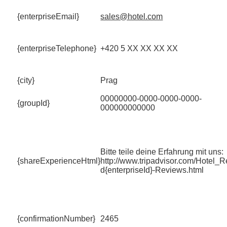
{enterpriseEmail}
sales@hotel.com
{enterpriseTelephone}
+420 5 XX XX XX XX
{city}
Prag
00000000-0000-0000-0000-
{groupId}
000000000000
Bitte teile deine Erfahrung mit uns:
{shareExperienceHtml}
http://www.tripadvisor.com/Hotel_
d{enterpriseId}-Reviews.html
{confirmationNumber}
2465