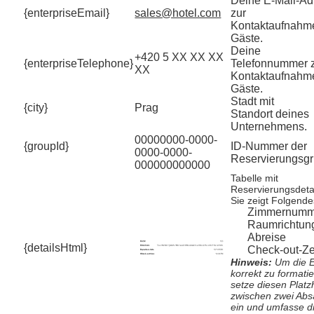
Deine E-Mail-Ad
{enterpriseEmail}
sales@hotel.com
zur
Kontaktaufnahme
Gäste.
Deine
+420 5 XX XX XX
{enterpriseTelephone}
Telefonnummer 
XX
Kontaktaufnahme
Gäste.
Stadt mit
{city}
Prag
Standort deines
Unternehmens.
00000000-0000-
{groupId}
ID-Nummer der
0000-0000-
Reservierungsgr
000000000000
Tabelle mit
Reservierungsdetai
Sie zeigt Folgende
Zimmernumm
Raumrichtun
Abreise
{detailsHtml}
Check-out-Ze
Hinweis:
Um die E
korrekt zu formati
setze diesen Platz
zwischen zwei Abs
ein und umfasse d