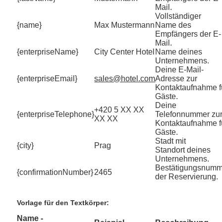
Mail.
Vollständiger
{name}
Max Mustermann
Name des
Empfängers der E-
Mail.
{enterpriseName}
City Center Hotel
Name deines
Unternehmens.
Deine E-Mail-
{enterpriseEmail}
sales@hotel.com
Adresse zur
Kontaktaufnahme f
Gäste.
Deine
+420 5 XX XX
{enterpriseTelephone}
Telefonnummer zu
XX XX
Kontaktaufnahme f
Gäste.
Stadt mit
{city}
Prag
Standort deines
Unternehmens.
Bestätigungsnumm
{confirmationNumber}
2465
der Reservierung.
Vorlage für den Textkörper:
Name -