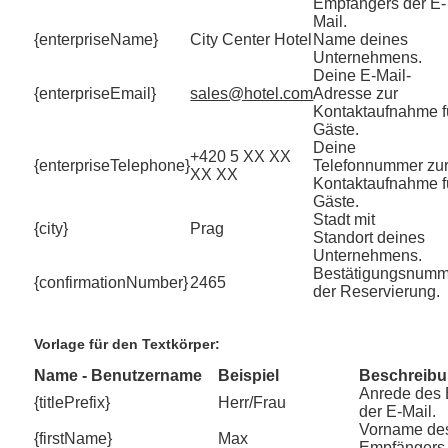
Empfängers der E-
Mail.
{enterpriseName}
City Center Hotel
Name deines
Unternehmens.
Deine E-Mail-
{enterpriseEmail}
sales@hotel.com
Adresse zur
Kontaktaufnahme f
Gäste.
Deine
+420 5 XX XX
{enterpriseTelephone}
Telefonnummer zu
XX XX
Kontaktaufnahme f
Gäste.
Stadt mit
{city}
Prag
Standort deines
Unternehmens.
Bestätigungsnumm
{confirmationNumber}
2465
der Reservierung.
Vorlage für den Textkörper:
Name - Benutzername
Beispiel
Beschreib
Anrede des
{titlePrefix}
Herr/Frau
der E-Mail.
Vorname de
{firstName}
Max
Empfängers 