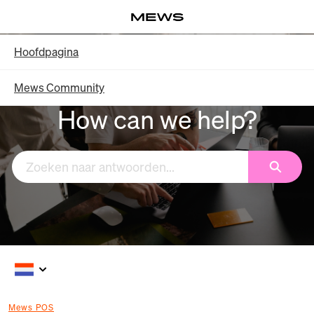
Overslaan
Log in
en
naar
Knowledge Base - Hoofdpagina
Hoofdpagina
hoofdinhoud
Mews Community
How can we help?
Zoeken
Mews POS