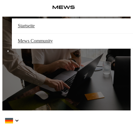
Weiter
Log in
mit
Hauptinhalt
Knowledge Base – Startseite
Startseite
Mews Community
How can we help?
Suchen