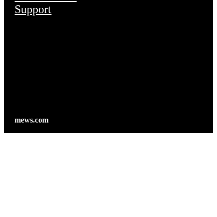
Support
mews.com
Mews Home
Produkte
Lösungen
Kunden
Preise
Ressourcen
Demo buchen